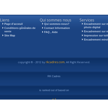
Liens
Qui sommes nous
Services
Page d'acceuil
Qui sommes-nous?
Encadrement sur 
photo digital
Conditions générales de
Contact Information
vente
Encadrement sur 
FAQ , Aide
Site Map
Impression sur toil
Encadrement miroi
rkcadres.com
copyright © - 2012 by
, All Right Reserved.
RK Cadres
is ranked
out of
based on
4.7